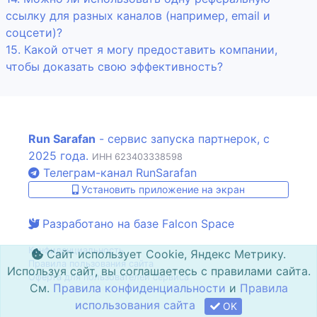
ссылку для разных каналов (например, email и
соцсети)?
15. Какой отчет я могу предоставить компании,
чтобы доказать свою эффективность?
Run Sarafan
- сервис запуска партнерок, с
2025 года.
ИНН 623403338598
Телеграм-канал RunSarafan
Установить приложение на экран
Разработано на базе Falcon Space
Конфиденциальность
Сайт использует Cookie, Яндекс Метрику.
Правила пользования сайта
Используя сайт, вы соглашаетесь с правилами сайта.
Оферта для пользователей сервиса
См.
Правила конфиденциальности
и
Правила
использования сайта
OK