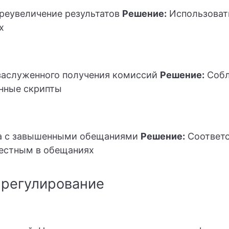
реувеличение результатов
Решение:
Использоват
х
заслуженного получения комиссий
Решение:
Собл
енные скрипты
а с завышенными обещаниями
Решение:
Соответс
честным в обещаниях
регулирование