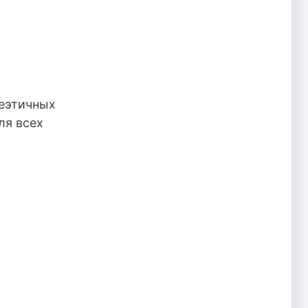
неэтичных
ля всех