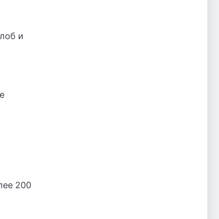
лоб и
е
лее 200