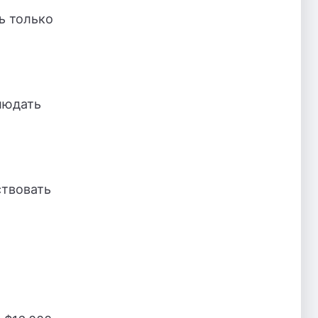
ь только
юдать
твовать