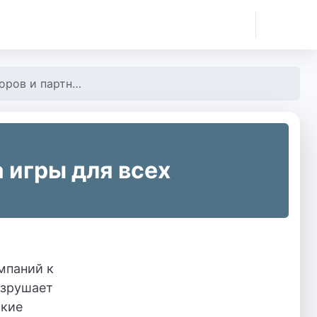
в и партнеров
 игры для всех
мпаний к
азрушает
ские